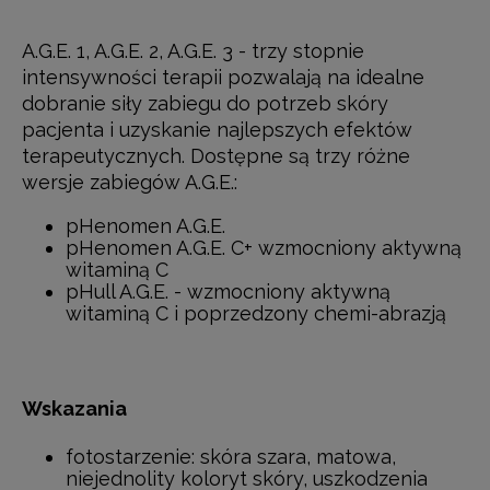
A.G.E. 1, A.G.E. 2, A.G.E. 3 - trzy stopnie
intensywności terapii pozwalają na idealne
dobranie siły zabiegu do potrzeb skóry
pacjenta i uzyskanie najlepszych efektów
terapeutycznych. Dostępne są trzy różne
wersje zabiegów A.G.E.:
pHenomen A.G.E.
pHenomen A.G.E. C+ wzmocniony aktywną
witaminą C
pHull A.G.E. - wzmocniony aktywną
witaminą C i poprzedzony chemi-abrazją
Wskazania
fotostarzenie: skóra szara, matowa,
niejednolity koloryt skóry, uszkodzenia