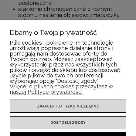
posłoneczne
starzenie chronogeniczne o różnym
stopniu nasilenia objawów: zmarszczki,
odwodnienie skóry, wiotkość i utrata
jędrności, zaburzenia w owalu twarzy,
Dbamy o Twoją prywatność
zmiany w pigmentacji
Pliki cookies i pokrewne im technologie
umożliwiają poprawne działanie strony i
pomagają nam dostosować ofertę do
Twoich potrzeb. Możesz zaakceptować
wykorzystanie przez nas wszystkich tych
MOJE KONTO
plików i przejść do sklepu lub dostosować
użycie plików do swoich preferencji,
wybierając opcję "Dostosuj zgody".
Więcej o plikach cookies przeczytasz w
INFORMACJE
naszej Polityce prywatności.
DOSTAWA I PŁATNOŚCI
ZAAKCEPTUJ TYLKO NIEZBĘDNE
PRZYJAZNE ZWROTY
DOSTOSUJ ZGODY