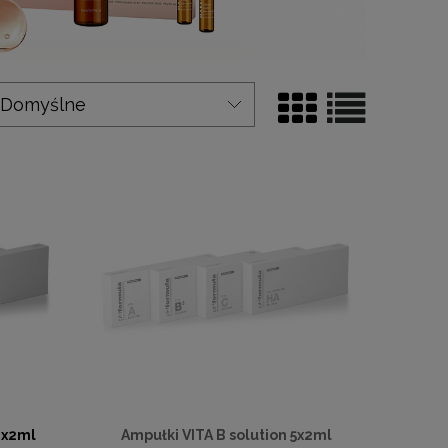
0x2ml
Ampułki VITA B solution 5x2ml