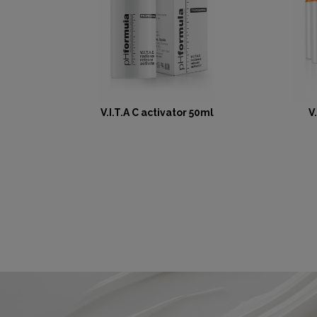
V.I.T.A C activator 50ml
V