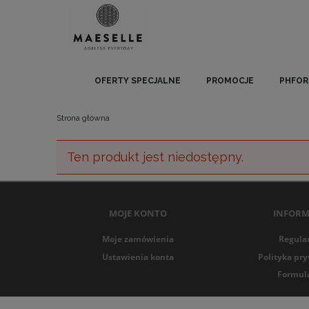
OFERTY SPECJALNE
PROMOCJE
PHFOR
Strona główna
Ten produkt jest niedostępny.
MOJE KONTO
INFORM
Moje zamówienia
Regula
Ustawienia konta
Polityka pr
Formul