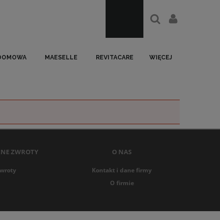
 DOMOWA
MAESELLE
REVITACARE
WIĘCEJ
ZNE ZWROTY
O NAS
wroty
Kontakt i dane firmy
O firmie