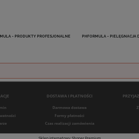
MULA - PRODUKTY PROFESJONALNE
PHFORMULA - PIELĘGNACJA
ACJE
DOSTAWA I PŁATNOŚCI
PRZYJA
min
Darmowa dostawa
Z
ywatności
Formy płatności
arze
Czas realizacji zamówienia
Sklep internetowy Shoper Premium