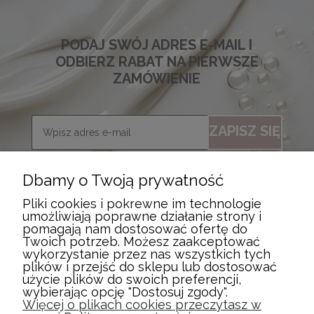
PODAJ SWÓJ ADRES E-MAIL I
ODBIERZ RABAT NA PIERWSZE
ZAMÓWIENIE
ZAPISZ SIĘ
Dbamy o Twoją prywatność
Pliki cookies i pokrewne im technologie
umożliwiają poprawne działanie strony i
pomagają nam dostosować ofertę do
Twoich potrzeb. Możesz zaakceptować
wykorzystanie przez nas wszystkich tych
MOJE KONTO
plików i przejść do sklepu lub dostosować
użycie plików do swoich preferencji,
wybierając opcję "Dostosuj zgody".
Więcej o plikach cookies przeczytasz w
INFORMACJE